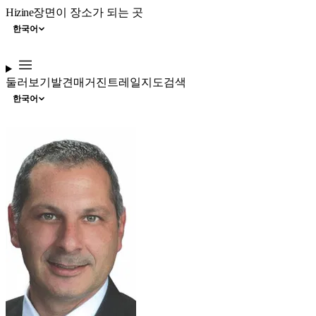
Hizine
장면이 장소가 되는 곳
한국어
둘러보기
발견
매거진
트레일
지도
검색
한국어