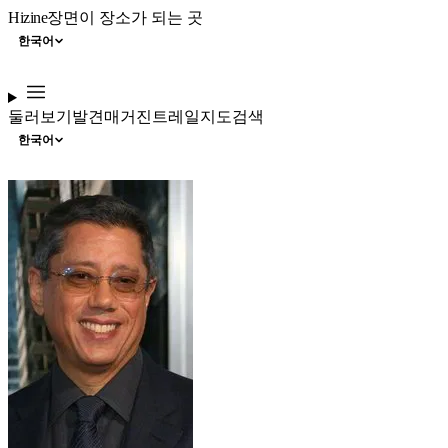
Hizine
장면이 장소가 되는 곳
한국어
둘러보기
발견
매거진
트레일
지도
검색
한국어