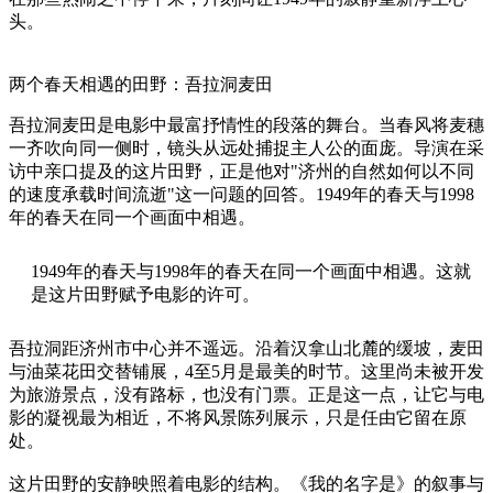
头。
两个春天相遇的田野：吾拉洞麦田
吾拉洞麦田是电影中最富抒情性的段落的舞台。当春风将麦穗
一齐吹向同一侧时，镜头从远处捕捉主人公的面庞。导演在采
访中亲口提及的这片田野，正是他对"济州的自然如何以不同
的速度承载时间流逝"这一问题的回答。1949年的春天与1998
年的春天在同一个画面中相遇。
1949年的春天与1998年的春天在同一个画面中相遇。这就
是这片田野赋予电影的许可。
吾拉洞距济州市中心并不遥远。沿着汉拿山北麓的缓坡，麦田
与油菜花田交替铺展，4至5月是最美的时节。这里尚未被开发
为旅游景点，没有路标，也没有门票。正是这一点，让它与电
影的凝视最为相近，不将风景陈列展示，只是任由它留在原
处。
这片田野的安静映照着电影的结构。《我的名字是》的叙事与