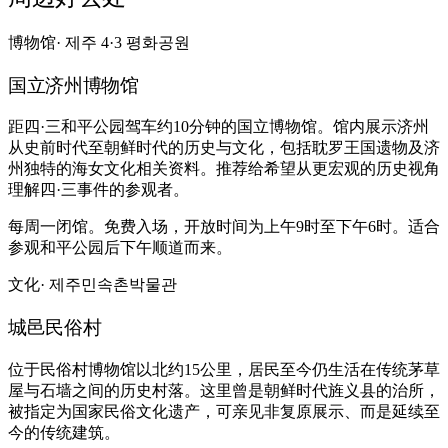
博物馆
· 제주 4·3 평화공원
国立济州博物馆
距四·三和平公园驾车约10分钟的国立博物馆。馆内展示济州
从史前时代至朝鲜时代的历史与文化，包括耽罗王国遗物及济
州独特的海女文化相关资料。推荐给希望从更宏观的历史视角
理解四·三事件的参观者。
每周一闭馆。免费入场，开放时间为上午9时至下午6时。适合
参观和平公园后下午顺道而来。
文化
· 제주민속촌박물관
城邑民俗村
位于民俗村博物馆以北约15公里，居民至今仍生活在传统茅草
屋与石墙之间的历史村落。这里曾是朝鲜时代旌义县的治所，
被指定为国家民俗文化遗产，可亲见非复原展示、而是延续至
今的传统建筑。