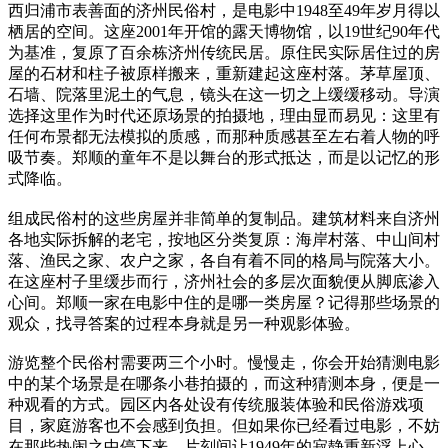
西归浦市表善面的济州民俗村，是电影中1948至49年岁月得以
栖居的空间。这座2001年开馆的露天博物馆，以19世纪90年代
为基准，复原了百余栋济州传统民居。原住民实际居住过的房
屋的石材和柱子被原样搬来，重新建起这座村落。茅草屋顶、
石墙、院落里泥土的气息，镜头在这一切之上缓缓移动。导演
选择这里作为时代还原场景的拍摄地，理由显而易见：这里有
任何布景都无法模拟的质感，而那种质感甚至左右着人物的呼
吸节奏。郑顺的童年不是以舞台的形式抵达，而是以记忆的形
式降临。
组成民俗村的这些房屋并非简单的复制品。建筑材料来自济州
各地实际拆解的老宅，按地区分类复原：海岸村落、中山间村
落、渔民之家、农户之家，各自有着不同的格局与院落大小。
在这座村子里缓步而行，济州社会的多层次面貌便从脚底渗入
心间。郑顺一家在电影中住的是哪一类房屋？记得那些场景的
观众，找寻答案的过程本身就是另一种观影体验。
游览整个民俗村需要两三个小时。慢慢走，你会开始猜测电影
中的某个场景是在哪条小巷拍摄的，而这种猜测本身，便是一
种观看的方式。园区内各处设有传统服装体验和民俗游戏项
目，家庭游客也不会感到负担。但如果你已经看过电影，不妨
在那些热闹之中停下来，片刻间让1949年的寂静重新浮上心