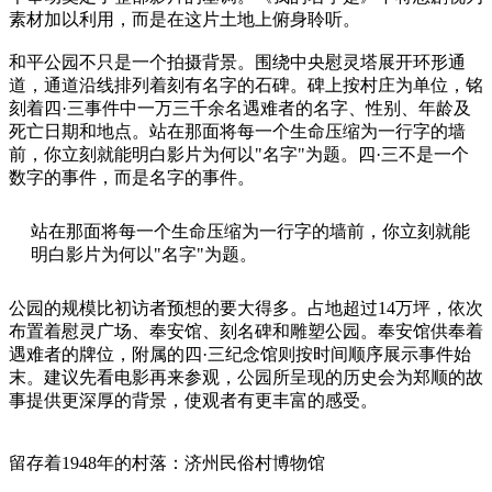
素材加以利用，而是在这片土地上俯身聆听。
和平公园不只是一个拍摄背景。围绕中央慰灵塔展开环形通
道，通道沿线排列着刻有名字的石碑。碑上按村庄为单位，铭
刻着四·三事件中一万三千余名遇难者的名字、性别、年龄及
死亡日期和地点。站在那面将每一个生命压缩为一行字的墙
前，你立刻就能明白影片为何以"名字"为题。四·三不是一个
数字的事件，而是名字的事件。
站在那面将每一个生命压缩为一行字的墙前，你立刻就能
明白影片为何以"名字"为题。
公园的规模比初访者预想的要大得多。占地超过14万坪，依次
布置着慰灵广场、奉安馆、刻名碑和雕塑公园。奉安馆供奉着
遇难者的牌位，附属的四·三纪念馆则按时间顺序展示事件始
末。建议先看电影再来参观，公园所呈现的历史会为郑顺的故
事提供更深厚的背景，使观者有更丰富的感受。
留存着1948年的村落：济州民俗村博物馆