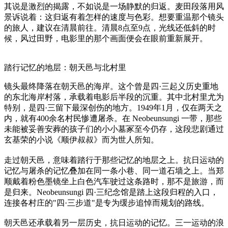
其说是激烈的揭露，不如说是一场静默的归返。麦田段落用风
景诉说着：这归返有着怎样的速度与色彩。想要重温那个镜头
的旅人，建议在清晨前往。清晨8点至9点，光线还低斜的时
候，风过田野，电影里的那个画面便会在眼前重新展开。
踏行记忆的地层：朝天邑与北村里
镜头最终降落在朝天邑的海岸。这个曾是四·三起义历史重地
的东北海岸村落，承载着电影后半段的沉重。其中北村里尤为
特别，是四·三留下最深创伤的地方。1949年1月，仅在两天之
内，就有400余名村民惨遭屠杀。在 Neobeunsungi 一带，那些
未能被妥善安葬的孩子们的小小墓冢至今仍存，这段悲剧通过
玄基荣的小说《顺伊叔叔》而为世人所知。
走过朝天邑，意味着踏行于那些记忆的地层之上。抗日运动的
记忆与屠杀的记忆叠加在同一条小巷、同一道石墙之上。当郑
顺戴着粉色墨镜坐上白色汽车驶过这条路时，那不是旅游，而
是归来。Neobeunsungi 四·三纪念馆是踏上这段归程的入口，
连接各村庄的"四·三步道"是专为缓步追悼而规划的路线。
朝天邑还承载着另一层历史，抗日运动的记忆。三一运动的浪