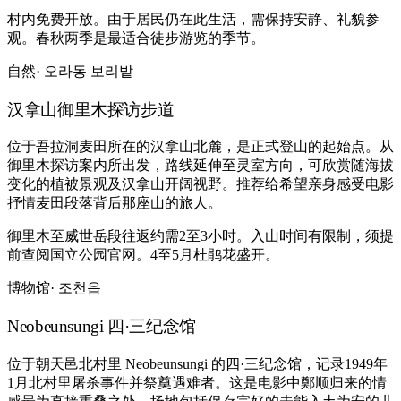
村内免费开放。由于居民仍在此生活，需保持安静、礼貌参
观。春秋两季是最适合徒步游览的季节。
自然
· 오라동 보리밭
汉拿山御里木探访步道
位于吾拉洞麦田所在的汉拿山北麓，是正式登山的起始点。从
御里木探访案内所出发，路线延伸至灵室方向，可欣赏随海拔
变化的植被景观及汉拿山开阔视野。推荐给希望亲身感受电影
抒情麦田段落背后那座山的旅人。
御里木至威世岳段往返约需2至3小时。入山时间有限制，须提
前查阅国立公园官网。4至5月杜鹃花盛开。
博物馆
· 조천읍
Neobeunsungi 四·三纪念馆
位于朝天邑北村里 Neobeunsungi 的四·三纪念馆，记录1949年
1月北村里屠杀事件并祭奠遇难者。这是电影中鄭顺归来的情