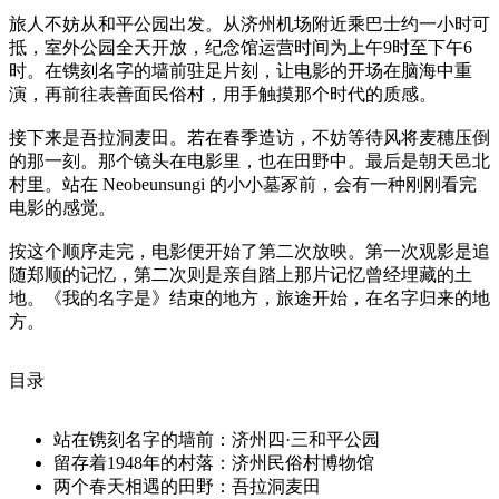
旅人不妨从和平公园出发。从济州机场附近乘巴士约一小时可
抵，室外公园全天开放，纪念馆运营时间为上午9时至下午6
时。在镌刻名字的墙前驻足片刻，让电影的开场在脑海中重
演，再前往表善面民俗村，用手触摸那个时代的质感。
接下来是吾拉洞麦田。若在春季造访，不妨等待风将麦穗压倒
的那一刻。那个镜头在电影里，也在田野中。最后是朝天邑北
村里。站在 Neobeunsungi 的小小墓冢前，会有一种刚刚看完
电影的感觉。
按这个顺序走完，电影便开始了第二次放映。第一次观影是追
随郑顺的记忆，第二次则是亲自踏上那片记忆曾经埋藏的土
地。《我的名字是》结束的地方，旅途开始，在名字归来的地
方。
目录
站在镌刻名字的墙前：济州四·三和平公园
留存着1948年的村落：济州民俗村博物馆
两个春天相遇的田野：吾拉洞麦田