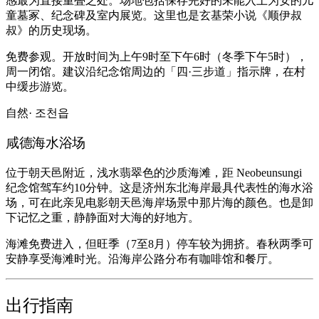
感最为直接重叠之处。场地包括保存完好的未能入土为安的儿
童墓冢、纪念碑及室内展览。这里也是玄基荣小说《顺伊叔
叔》的历史现场。
免费参观。开放时间为上午9时至下午6时（冬季下午5时），
周一闭馆。建议沿纪念馆周边的「四·三步道」指示牌，在村
中缓步游览。
自然
· 조천읍
咸德海水浴场
位于朝天邑附近，浅水翡翠色的沙质海滩，距 Neobeunsungi
纪念馆驾车约10分钟。这是济州东北海岸最具代表性的海水浴
场，可在此亲见电影朝天邑海岸场景中那片海的颜色。也是卸
下记忆之重，静静面对大海的好地方。
海滩免费进入，但旺季（7至8月）停车较为拥挤。春秋两季可
安静享受海滩时光。沿海岸公路分布有咖啡馆和餐厅。
出行指南