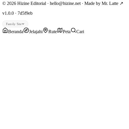
© 2026 Hizine Editorial · hello@hizine.net · Made by
Mr. Latte ↗
v1.0.0 · 7d5f9eb
Family Site
Beranda
Jelajahi
Rute
Peta
Cari