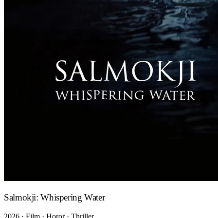
Salmokji: Whispering Water
2026 · Film · Horor · Thriller