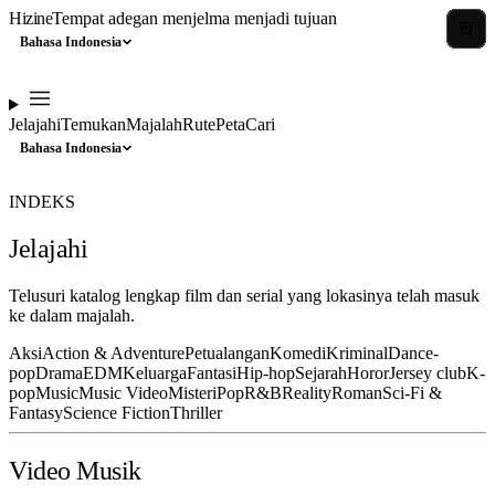
Hizine
Tempat adegan menjelma menjadi tujuan
Bahasa Indonesia
Jelajahi
Temukan
Majalah
Rute
Peta
Cari
Bahasa Indonesia
INDEKS
Jelajahi
Telusuri katalog lengkap film dan serial yang lokasinya telah masuk
ke dalam majalah.
Aksi
Action & Adventure
Petualangan
Komedi
Kriminal
Dance-
pop
Drama
EDM
Keluarga
Fantasi
Hip-hop
Sejarah
Horor
Jersey club
K-
pop
Music
Music Video
Misteri
Pop
R&B
Reality
Roman
Sci-Fi &
Fantasy
Science Fiction
Thriller
Video Musik