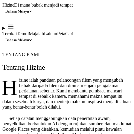
Hizine
Di mana babak menjadi tempat
Bahasa Melayu
Terokai
Temui
Majalah
Laluan
Peta
Cari
Bahasa Melayu
TENTANG KAMI
Tentang Hizine
H
izine ialah panduan pelancongan filem yang mengubah
babak daripada filem dan drama menjadi pengalaman
perjalanan sebenar. Kami membantu pembaca mencari
tempat di sebalik kamera, memahami makna tempat itu
dalam sesebuah karya, dan menterjemahkan inspirasi menjadi laluan
yang benar-benar boleh dilalui.
Setiap catatan menggabungkan data penerbitan awam,
penyelidikan berbantukan AI dengan rujukan sumber, dan maklumat
Google Places yang disahkan, kemudian melalui pintu kawalan