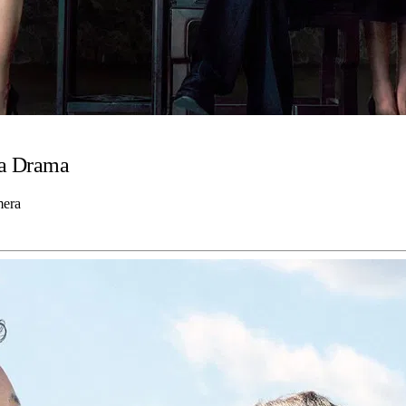
 a Drama
mera