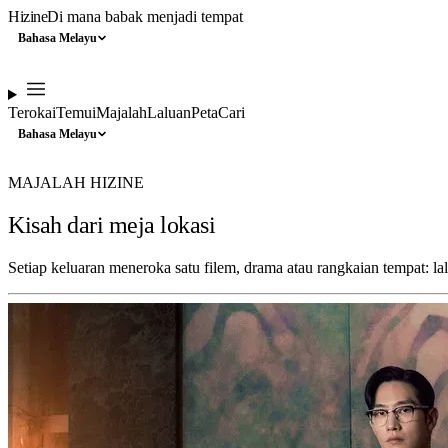
Hizine
Di mana babak menjadi tempat
Bahasa Melayu
Terokai
Temui
Majalah
Laluan
Peta
Cari
Bahasa Melayu
MAJALAH HIZINE
Kisah dari meja lokasi
Setiap keluaran meneroka satu filem, drama atau rangkaian tempat: 