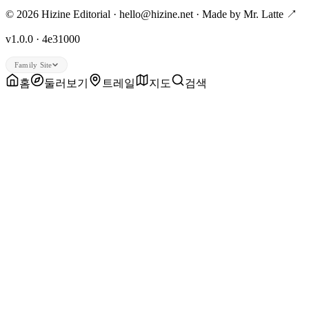
© 2026 Hizine Editorial · hello@hizine.net · Made by
Mr. Latte ↗
v1.0.0 · 4e31000
Family Site
홈
둘러보기
트레일
지도
검색