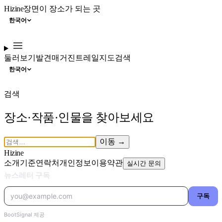
Hizine
장면이 장소가 되는 곳
한국어
둘러보기
발견
매거진
트레일
지도
검색
한국어
검색
장소·작품·인물을 찾아보세요
이동
→
Hizine
소개
기준
연락처
개인정보
이용약관
실시간 문의