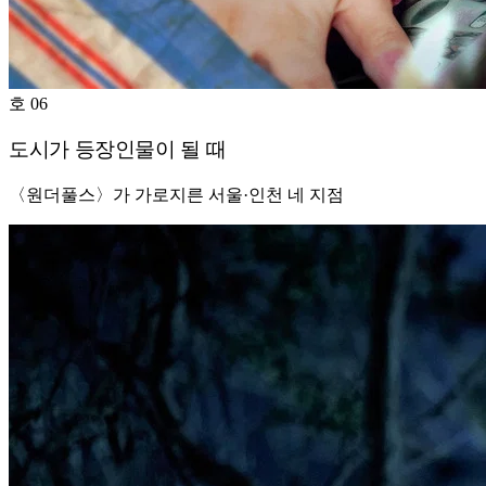
호 06
도시가 등장인물이 될 때
〈원더풀스〉가 가로지른 서울·인천 네 지점