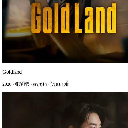
Goldland
2026 · ซีรีส์ทีวี · ดราม่า · โรแมนซ์