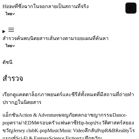
Hizine
ที่ซึ่งฉากในจอกลายเป็นสถานที่จริง
ไทย
สำรวจ
ค้นพบ
นิตยสาร
เส้นทางตามรอย
แผนที่
ค้นหา
ไทย
ดัชนี
สำรวจ
เรียกดูแคตตาล็อกภาพยนตร์และซีรีส์ทั้งหมดที่มีสถานที่ถ่ายทำ
ปรากฏในนิตยสาร
แอ็กชัน
Action & Adventure
ผจญภัย
ตลก
อาชญากรรม
Dance-
pop
ดราม่า
EDM
ครอบครัว
แฟนตาซี
Hip-hop
ประวัติศาสตร์
สยอง
ขวัญ
Jersey club
K-pop
Music
Music Video
ลึกลับ
Pop
R&B
Reality
โร
แมนซ์
Sci-Fi & Fantasy
Science Fiction
ระทึกขวัญ