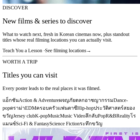
DISCOVER
New films & series to discover
What to watch next, fresh in Korean cinemas now, plus standout
titles whose real filming locations you can actually visit.
Teach You a Lesson ·
See filming locations
→
WORTH A TRIP
Titles you can visit
Every poster leads to the real places it was filmed.
แอ็กชัน
Action & Adventure
ผจญภัย
ตลก
อาชญากรรม
Dance-
pop
ดราม่า
EDM
ครอบครัว
แฟนตาซี
Hip-hop
ประวัติศาสตร์
สยอง
ขวัญ
Jersey club
K-pop
Music
Music Video
ลึกลับ
Pop
R&B
Reality
โร
แมนซ์
Sci-Fi & Fantasy
Science Fiction
ระทึกขวัญ