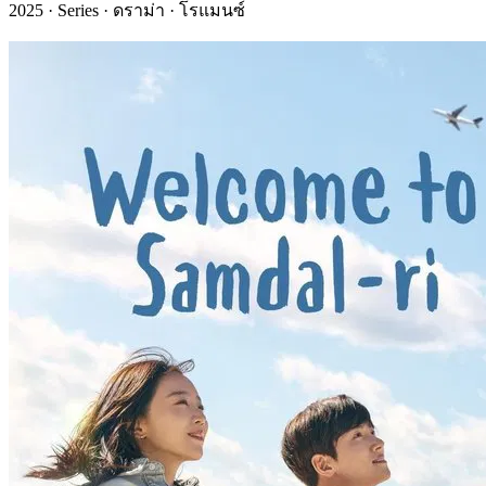
2025 · Series · ดราม่า · โรแมนซ์