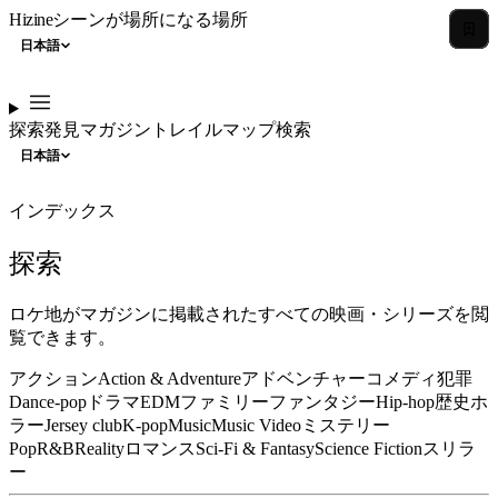
Hizine
シーンが場所になる場所
日本語
探索
発見
マガジン
トレイル
マップ
検索
日本語
インデックス
探索
ロケ地がマガジンに掲載されたすべての映画・シリーズを閲
覧できます。
アクション
Action & Adventure
アドベンチャー
コメディ
犯罪
Dance-pop
ドラマ
EDM
ファミリー
ファンタジー
Hip-hop
歴史
ホ
ラー
Jersey club
K-pop
Music
Music Video
ミステリー
Pop
R&B
Reality
ロマンス
Sci-Fi & Fantasy
Science Fiction
スリラ
ー