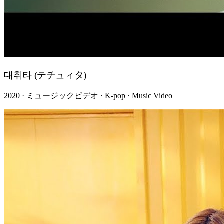
대취타 (テチュィタ)
2020 · ミュージックビデオ · K-pop · Music Video