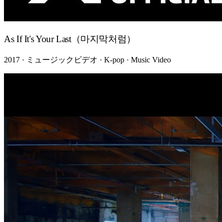
As If It's Your Last（마지막처럼）
2017 · ミュージックビデオ · K-pop · Music Video