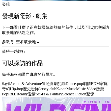
發現
發現新電影 · 劇集
下一部看什麼？正在韓國院線熱映的新作，以及可以實地探訪
取景地的話題之作。
參教育 ·
查看取景地
→
值得一趟旅行
可以探訪的作品
每張海報都通向真實的取景地。
動作
Action & Adventure
冒險
喜劇
犯罪
Dance-pop
劇情
EDM
家庭
奇幻
Hip-hop
歷史
恐怖
Jersey club
K-pop
Music
Music Video
懸疑
Pop
R&B
Reality
愛情
Sci-Fi & Fantasy
Science Fiction
驚悚