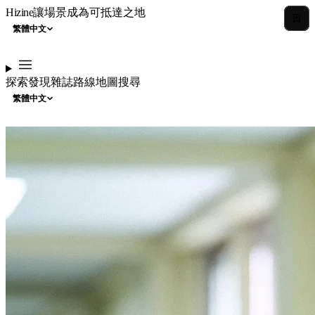
Hizine
讓場景成為可抵達之地
繁體中文
探索
發現
雜誌
路線
地圖
搜尋
繁體中文